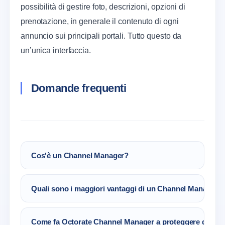
possibilità di gestire foto, descrizioni, opzioni di
prenotazione, in generale il contenuto di ogni
annuncio sui principali portali. Tutto questo da
un’unica interfaccia.
Domande frequenti
Cos'è un Channel Manager?
Un Channel Manager è un software che
Quali sono i maggiori vantaggi di un Channel Manager?
automatizza tutti i processi che
contraddistinguono una proprietà nel settore
Automatizza le attività di gestione quotidiana di
dell’ospitalità, massimizzando la distribuzione
Come fa Octorate Channel Manager a proteggere dall'o