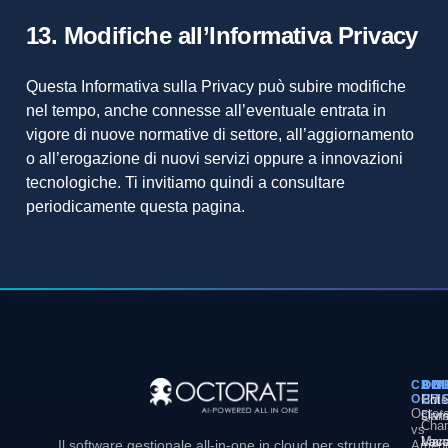
13. Modifiche all’Informativa Privacy
Questa Informativa sulla Privacy può subire modifiche
nel tempo, anche connesse all’eventuale entrata in
vigore di nuove normative di settore, all’aggiornamento
o all’erogazione di nuovi servizi oppure a innovazioni
tecnologiche. Ti invitiamo quindi a consultare
periodicamente questa pagina.
CON
PI
SOL
AZ
OCT
PM
Hote
Chi
Octor
Divi
sia
Chan
vs
Man
Vaca
Lavo
Il software gestionale all-in-one in cloud per strutture
Ameni