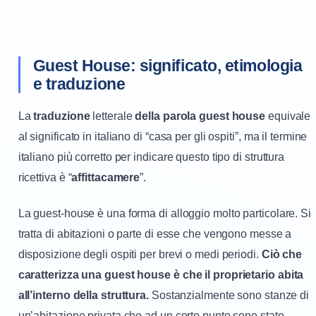
Guest House: significato, etimologia
e traduzione
La
traduzione
letterale
della parola guest house
equivale
al significato in italiano di “casa per gli ospiti”, ma il termine
italiano più corretto per indicare questo tipo di struttura
ricettiva è “
affittacamere
”.
La guest-house è una forma di alloggio molto particolare. Si
tratta di abitazioni o parte di esse che vengono messe a
disposizione degli ospiti per brevi o medi periodi.
Ciò che
caratterizza una guest house è che il proprietario abita
all’interno della struttura.
Sostanzialmente sono stanze di
un’abitazione privata che ad un certo punto sono state