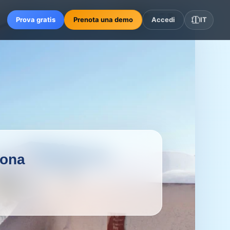
Prova gratis
Prenota una demo
Accedi
🇮🇹
IT
iona