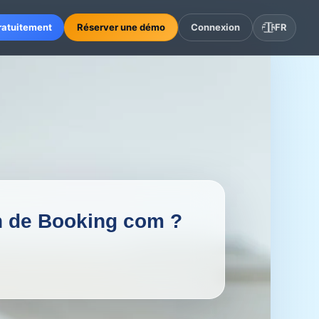
ratuitement
Réserver une démo
Connexion
🇫🇷
FR
on de Booking com ?