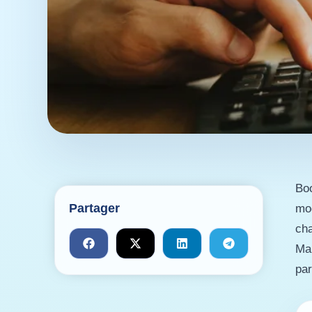
Boo
Partager
mo
cha
Mai
par