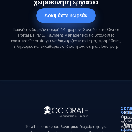
χειροκίνητη εργασία
Δοκιμάστε δωρεάν
Ξεκινήστε δωρεάν δοκιμή 14 ημερών. Συνδέστε το Owner
Portal με PMS, Payment Manager και τις υπόλοιπες
ενότητες Octorate για να διαχειρίζεστε ακίνητα, προμήθειες,
πληρωμές και εκκαθαρίσεις ιδιοκτητών σε μία cloud ροή.
ΣΎΓΚ
ΠΛ
ΛΎΣ
ΕΤΑ
OCT
PM
Hote
Σχετ
Octor
Divi
με ε
Chan
vs
Man
Vaca
Καρι
Το all-in-one cloud λογισμικό διαχείρισης για
Ameni
Rent
ΝΟΜΙ