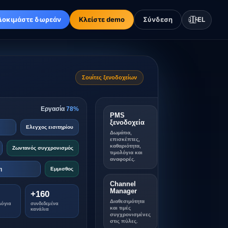
Δοκιμάστε δωρεάν
Κλείστε demo
Σύνδεση
🇬🇷
EL
Σουίτες ξενοδοχείων
Εργασία
78%
PMS
ξενοδοχεία
Ελεγχος εισιτηρίου
Δωμάτια,
επισκέπτες,
καθαριότητα,
Ζωντανός συγχρονισμός
τιμολόγια και
αναφορές.
η
Εμμισθος
Channel
Manager
+160
Διαθεσιμότητα
λόγια
συνδεδεμένα
και τιμές
κανάλια
συγχρονισμένες
στις πύλες.