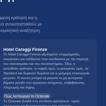
άμεση κράτηση και η
 να αντικατασταθούν με
νομιλητική αναζήτηση.
Hotel Careggi Firenze
Το Hotel Careggi Firenze εξυπηρετεί επιχειρηματίες,
οικογένειες και ταξιδιώτες που συνδέονται με την περιοχή
του νοσοκομείου και του πανεπιστημίου. Εδώ, η
απευθείας κράτηση, οι σαφείς όροι, οι μειωμένες τιμές, τα
Standard και Superior δωμάτια και η γρήγορη επικοινωνία
μετρούν. Η σουίτα μπορεί να μειώσει τα μη αυτόματα
βήματα μεταξύ των εργασιών αιτήματος, επιβεβαίωσης,
πληρωμής και λήψης.
Πώς λειτουργεί το Octorate
Το Octorate βοηθά στη σύνδεση κρατήσεων, τιμών,
πληρωμών και δραστηριοτήτων στη ρεσεψιόν,