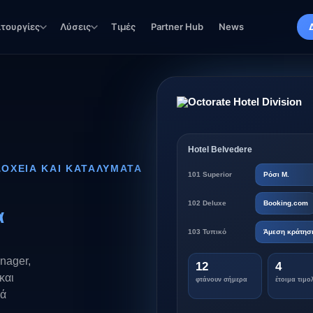
ιτουργίες
Λύσεις
Τιμές
Partner Hub
News
Hotel Belvedere
ΔΟΧΕΙΑ ΚΑΙ ΚΑΤΑΛΥΜΑΤΑ
101 Superior
Ρόσι Μ.
102 Deluxe
Booking.com
α
103 Τυπικό
Άμεση κράτησ
nager,
12
4
και
φτάνουν σήμερα
έτοιμα τιμο
θά