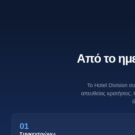
Από το ημε
Το Hotel Division σ
απευθείας κρατήσεις. 
ί
01
Συγκεντρώνω