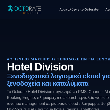
Ανακαλύψτε το Octorate
Λε
ΛΟΓΙΣΜΙΚΟ ΔΙΑΧΕΙΡΙΣΗΣ ΞΕΝΟΔΟΧΕΙΩΝ ΓΙΑ ΞΕΝΟ
Hotel Division
Ξενοδοχειακό λογισμικό cloud γι
ξενοδοχεία και καταλύματα
Το Octorate Hotel Division συγκεντρώνει PMS, Channel Ma
Booking Engine, πληρωμές, metasearch, εργαλεία website 
revenue management σε μία ενιαία cloud πλατφόρμα. Βοη
ξενοδοχεία, B&B, boutique hotels, resorts, aparthotels,