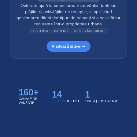
Octorate ajută la conectarea rezervărilor, tarifelor,
plăților și activităților de recepție, simplificând
gestionarea diferitelor tipuri de oaspeți și a solicitărilor
recurente într-o proprietate urbană.
FLORENȚA
CAREGGI
REZERVĂRI ONLINE
Vizitează site-ul
160
+
14
1
CANALE DE
ZILE DE TEST
UNITĂȚI DE CAZARE
VÂNZARE