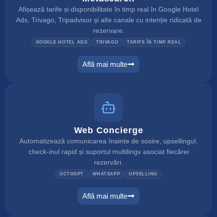
Afișează tarife și disponibilitate în timp real în Google Hotel
Ads, Trivago, Tripadvisor și alte canale cu intenție ridicată de
rezervare.
GOOGLE HOTEL ADS
TRIVAGO
TARIFE ÎN TIMP REAL
Află mai multe
metasearch
Web Concierge
Automatizează comunicarea înainte de sosire, upsellingul,
check-inul rapid și suportul multilingv asociat fiecărei
rezervări.
OCTOGPT
WHATSAPP
UPSELLING
Află mai multe
web concierge