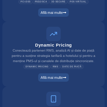
PCI-DSS
PSD2/SCA
3D SECURE
POS VIRTUAL
Află mai multe
payment manager
Dynamic Pricing
Conectează parteneri RMS, analiză AI și date de piață
pentru a susține strategia tarifară a hotelului și pentru a
menține PMS-ul și canalele de distribuție sincronizate.
DYNAMIC PRICING
RMS
DATE DE PIAȚĂ
Află mai multe
dynamic pricing