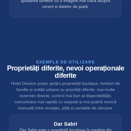
ajustarea tarifelor cu o imagine mai clară asupra
cererii și datelor de piață.
EXEMPLE DE UTILIZARE
Proprietăți diferite, nevoi operaționale
diferite
Hotel Division poate sprijini proprietăți boutique, hoteluri de
familie și unități urbane cu priorități diferite: mai multe
rezervări directe, control mai bun al disponibilității,
comunicare mai rapidă cu oaspeții și mai puțină muncă
manuală între recepție, plăți și canalele de vânzare.
Dar Sabri
Dar Sabri este o reședință boutique în medina din