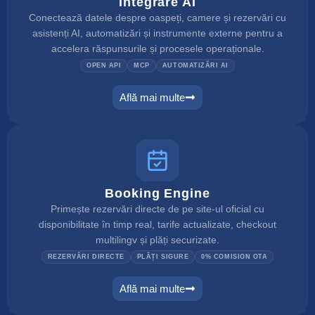
Integrare AI
Conectează datele despre oaspeți, camere și rezervări cu
asistenți AI, automatizări și instrumente externe pentru a
accelera răspunsurile și procesele operaționale.
OPEN API
MCP
AUTOMATIZĂRI AI
Află mai multe
ai integration
Booking Engine
Primește rezervări directe de pe site-ul oficial cu
disponibilitate în timp real, tarife actualizate, checkout
multilingv și plăți securizate.
REZERVĂRI DIRECTE
PLĂȚI SIGURE
0% COMISION OTA
Află mai multe
booking engine