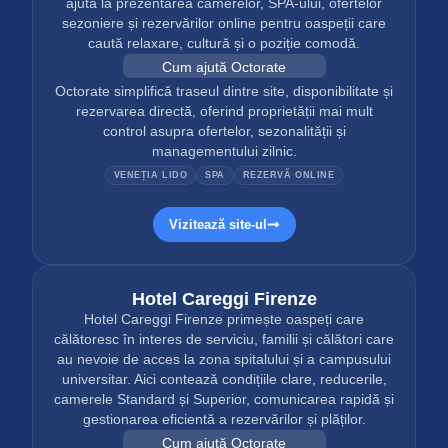
ajuta la prezentarea camerelor, SPA-ului, ofertelor
sezoniere și rezervărilor online pentru oaspeții care
caută relaxare, cultură și o poziție comodă.
Cum ajută Octorate
Octorate simplifică traseul dintre site, disponibilitate și
rezervarea directă, oferind proprietății mai mult
control asupra ofertelor, sezonalității și
managementului zilnic.
VENEȚIA LIDO
SPA
REZERVĂ ONLINE
Vizitează site-ul
Hotel Careggi Firenze
Hotel Careggi Firenze primește oaspeți care
călătoresc în interes de serviciu, familii și călători care
au nevoie de acces la zona spitalului și a campusului
universitar. Aici contează condițiile clare, reducerile,
camerele Standard și Superior, comunicarea rapidă și
gestionarea eficientă a rezervărilor și plăților.
Cum ajută Octorate