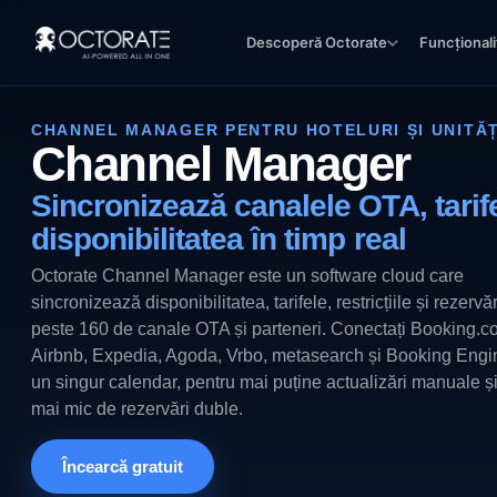
Descoperă Octorate
Funcționali
CHANNEL MANAGER PENTRU HOTELURI ȘI UNITĂȚ
Channel Manager
Sincronizează canalele OTA, tarife
disponibilitatea în timp real
Octorate Channel Manager este un software cloud care
sincronizează disponibilitatea, tarifele, restricțiile și rezervăr
peste 160 de canale OTA și parteneri. Conectați Booking.c
Airbnb, Expedia, Agoda, Vrbo, metasearch și Booking Engin
un singur calendar, pentru mai puține actualizări manuale și
mai mic de rezervări duble.
Încearcă gratuit