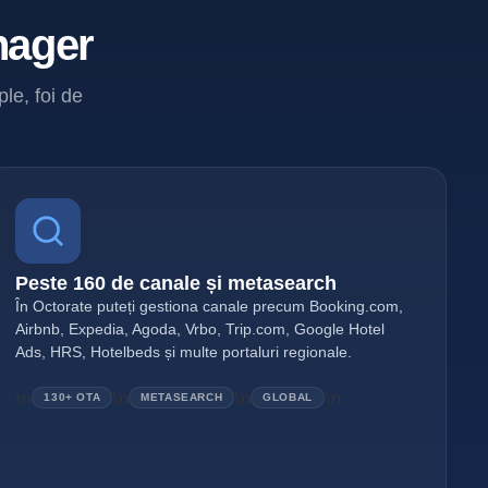
nager
ple, foi de
Peste 160 de canale și metasearch
În Octorate puteți gestiona canale precum Booking.com,
Airbnb, Expedia, Agoda, Vrbo, Trip.com, Google Hotel
Ads, HRS, Hotelbeds și multe portaluri regionale.
\n
\n
\n
\n
130+ OTA
METASEARCH
GLOBAL