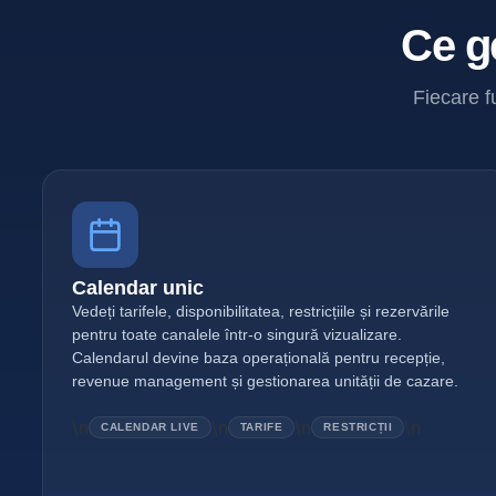
Ce g
Fiecare fu
Calendar unic
Vedeți tarifele, disponibilitatea, restricțiile și rezervările
pentru toate canalele într-o singură vizualizare.
Calendarul devine baza operațională pentru recepție,
revenue management și gestionarea unității de cazare.
\n
\n
\n
\n
CALENDAR LIVE
TARIFE
RESTRICȚII