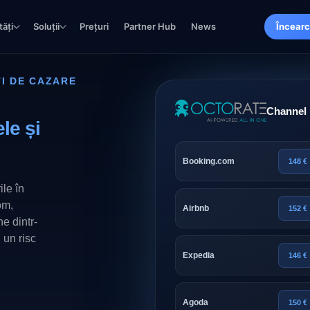
tăți
Soluții
Prețuri
Partner Hub
News
Încearc
I DE CAZARE
Channel
le și
Booking.com
148 €
ile în
om,
Airbnb
152 €
e dintr-
 un risc
Expedia
146 €
Agoda
150 €