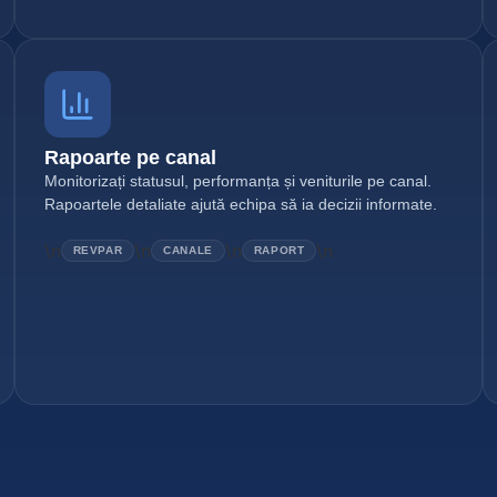
Rapoarte pe canal
Monitorizați statusul, performanța și veniturile pe canal.
Rapoartele detaliate ajută echipa să ia decizii informate.
\n
\n
\n
\n
REVPAR
CANALE
RAPORT