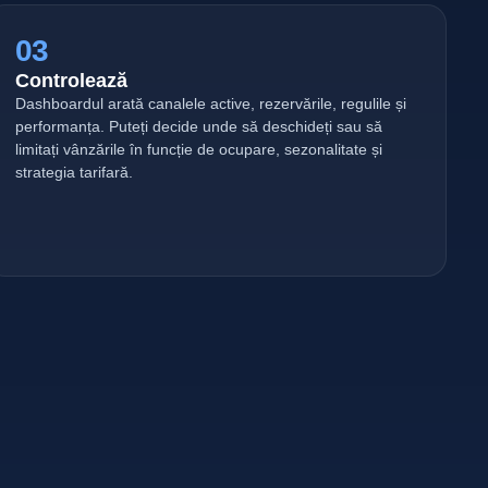
03
Controlează
Dashboardul arată canalele active, rezervările, regulile și
performanța. Puteți decide unde să deschideți sau să
limitați vânzările în funcție de ocupare, sezonalitate și
strategia tarifară.