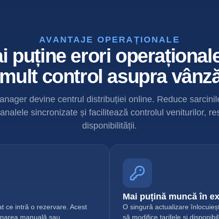
AVANTAJE OPERAȚIONALE
i puține erori operaționale
mult control asupra vânză
ager devine centrul distribuției online. Reduce sarcinile
nalele sincronizate și facilitează controlul veniturilor, restr
disponibilității.
Mai puțină muncă în ex
t ce intră o rezervare. Acest
O singură actualizare înlocuieș
tionarea manuală sau
să modifice tarifele și disponib