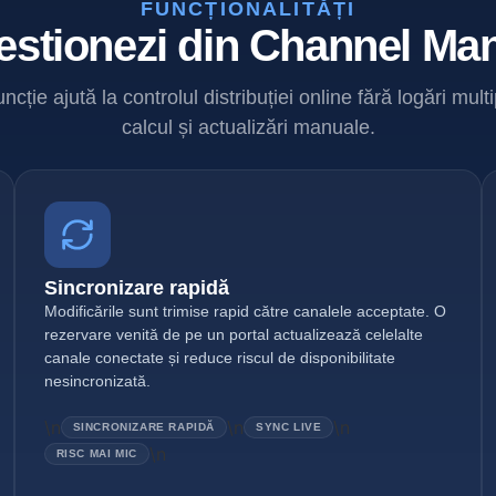
FUNCȚIONALITĂȚI
estionezi din Channel Ma
ncție ajută la controlul distribuției online fără logări multi
calcul și actualizări manuale.
Sincronizare rapidă
Modificările sunt trimise rapid către canalele acceptate. O
rezervare venită de pe un portal actualizează celelalte
canale conectate și reduce riscul de disponibilitate
nesincronizată.
\n
\n
\n
SINCRONIZARE RAPIDĂ
SYNC LIVE
\n
RISC MAI MIC