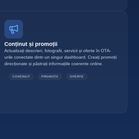
Conținut și promoții
Actualizați descrieri, fotografii, servicii și oferte în OTA-
urile conectate dintr-un singur dashboard. Creați promoții
direcționate și păstrați informațiile coerente online.
\n
\n
\n
\n
CONȚINUT
PROMOȚII
OFERTE