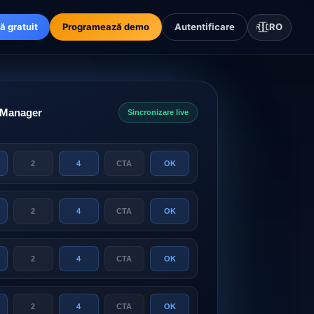
ă gratuit
Programează demo
Autentificare
🇷🇴
RO
 Manager
Sincronizare live
2
4
CTA
OK
2
4
CTA
OK
2
4
CTA
OK
2
4
CTA
OK