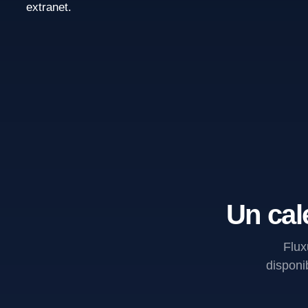
extranet.
Un cal
Flux
disponib