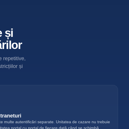
 și
rilor
 repetitive,
icțiilor și
traneturi
te multe autentificări separate. Unitatea de cazare nu trebuie
ilitatea portal cu portal de fiecare dată când se schimbă