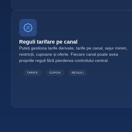
Reguli tarifare pe canal
Puteți gestiona tarife derivate, tarife pe canal, sejur minim,
restricții, cupoane și oferte. Fiecare canal poate avea
propriile reguli fără pierderea controlului central.
\n
\n
\n
\n
TARIFE
CUPON
REGULI