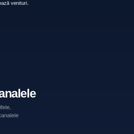
ază venituri.
analele
fele,
 canalele