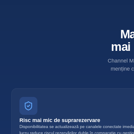
Ma
mai 
Channel Man
menține ca
Risc mai mic de suprarezervare
Disponibilitatea se actualizează pe canalele conectate imedia
lucru reduce riscul rezervărilor duble în comparație cu ges