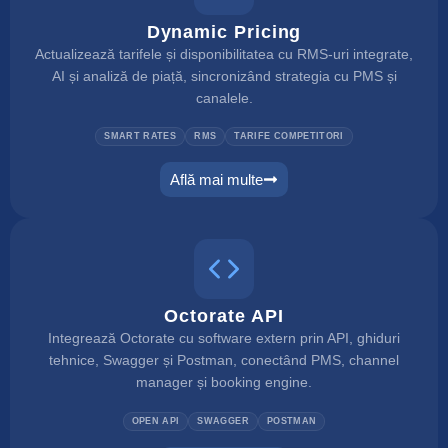
Dynamic Pricing
Actualizează tarifele și disponibilitatea cu RMS-uri integrate,
AI și analiză de piață, sincronizând strategia cu PMS și
canalele.
SMART RATES
RMS
TARIFE COMPETITORI
Află mai multe
dynamic pricing
Octorate API
Integrează Octorate cu software extern prin API, ghiduri
tehnice, Swagger și Postman, conectând PMS, channel
manager și booking engine.
OPEN API
SWAGGER
POSTMAN