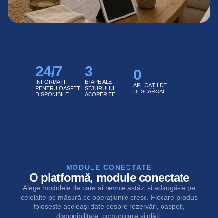
24
/7
3
0
INFORMAȚII
ETAPE ALE
APLICAȚII DE
PENTRU OASPEȚI
SEJURULUI
DESCĂRCAT
DISPONIBILE
ACOPERITE
MODULE CONECTATE
O platformă, module conectate
Alege modulele de care ai nevoie astăzi și adaugă-le pe
celelalte pe măsură ce operațiunile cresc. Fiecare produs
folosește aceleași date despre rezervări, oaspeți,
disponibilitate, comunicare și plăți.