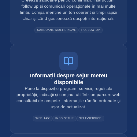
Creează șabloane pentru confirmări, instrucțiuni,
follow up și comunicări operaționale în mai multe
limbi. Echipa menține un ton coerent și timpi rapizi
chiar și când gestionează oaspeți internaționali.
ȘABLOANE MULTILINGVE
FOLLOW-UP
Informații despre sejur mereu
disponibile
Pune la dispoziție program, servicii, reguli ale
proprietății, indicații și conținut util într-un parcurs web
consultabil de oaspete. Informațiile rămân ordonate și
ușor de actualizat.
WEB APP
INFO SEJUR
SELF-SERVICE