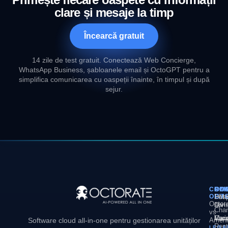
clare și mesaje la timp
Încearcă gratuit
14 zile de test gratuit. Conectează Web Concierge,
WhatsApp Business, șabloanele email și OctoGPT pentru a
simplifica comunicarea cu oaspeții înainte, în timpul și după
sejur.
COM
PL
SOL
CO
OCT
PM
Hote
Des
Octor
Divi
noi
Chan
vs
Man
Vaca
Cari
Software cloud all-in-one pentru gestionarea unităților
Ameni
Rent
LEGA