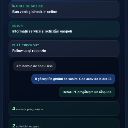
ÎNAINTE DE SOSIRE
Bun venit și check-in online
SEJUR
Informații servicii și solicitări oaspeți
DUPĂ CHECKOUT
Follow up și recenzie
Am nevoie de codul ușii
Îl găsești în ghidul de sosire. Cod activ de la ora 15
OctoGPT pregătește un răspuns
4
mesaje programate
2
solicitări oaspeți