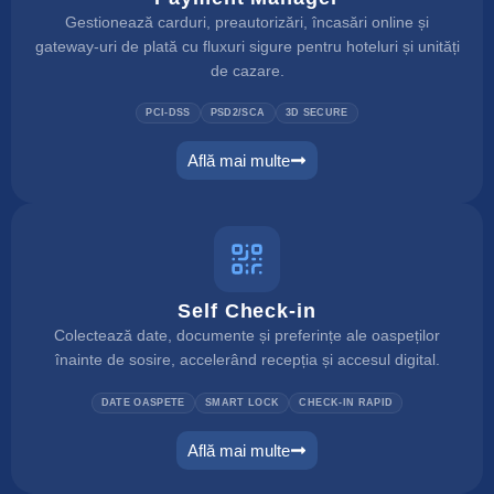
Gestionează carduri, preautorizări, încasări online și
gateway-uri de plată cu fluxuri sigure pentru hoteluri și unități
de cazare.
PCI-DSS
PSD2/SCA
3D SECURE
Află mai multe
payment manager
Self Check-in
Colectează date, documente și preferințe ale oaspeților
înainte de sosire, accelerând recepția și accesul digital.
DATE OASPETE
SMART LOCK
CHECK-IN RAPID
Află mai multe
self check in