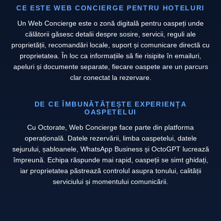
CE ESTE WEB CONCIERGE PENTRU HOTELURI
Un Web Concierge este o zonă digitală pentru oaspeți unde
călătorii găsesc detalii despre sosire, servicii, reguli ale
proprietății, recomandări locale, suport și comunicare directă cu
proprietatea. În loc ca informațiile să fie risipite în emailuri,
apeluri și documente separate, fiecare oaspete are un parcurs
clar conectat la rezervare.
DE CE ÎMBUNĂTĂȚEȘTE EXPERIENȚA
OASPETELUI
Cu Octorate, Web Concierge face parte din platforma
operațională. Datele rezervării, limba oaspetelui, datele
sejurului, șabloanele, WhatsApp Business și OctoGPT lucrează
împreună. Echipa răspunde mai rapid, oaspeții se simt ghidați,
iar proprietatea păstrează controlul asupra tonului, calității
serviciului și momentului comunicării.