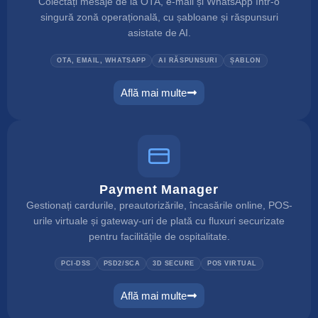
Colectați mesaje de la OTA, e-mail și WhatsApp într-o
singură zonă operațională, cu șabloane și răspunsuri
asistate de AI.
OTA, EMAIL, WHATSAPP
AI RĂSPUNSURI
ȘABLON
Află mai multe
unified inbox
Payment Manager
Gestionați cardurile, preautorizările, încasările online, POS-
urile virtuale și gateway-uri de plată cu fluxuri securizate
pentru facilitățile de ospitalitate.
PCI-DSS
PSD2/SCA
3D SECURE
POS VIRTUAL
Află mai multe
payment manager