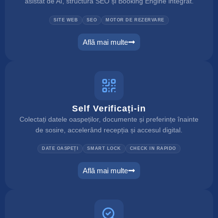
asistat de AI, structură SEO și Booking Engine integrat.
SITE WEB
SEO
MOTOR DE REZERVARE
Află mai multe
website builder
Self Verificați-in
Colectați datele oaspeților, documente și preferințe înainte
de sosire, accelerând recepția și accesul digital.
DATE OASPEȚI
SMART LOCK
CHECK IN RAPIDO
Află mai multe
self check in