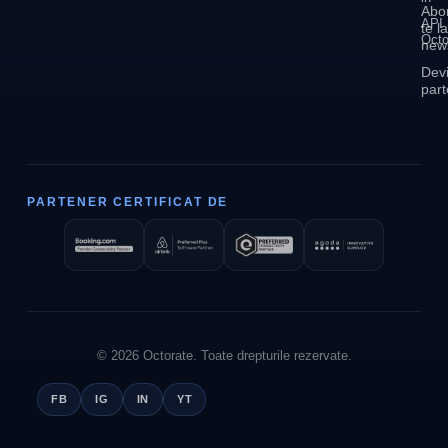
Abo
API
te la
Octo
news
Dev
part
PARTENER CERTIFICAT DE
© 2026 Octorate. Toate drepturile rezervate.
FB
IG
IN
YT