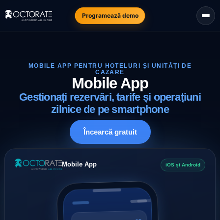
Programează demo
MOBILE APP PENTRU HOTELURI ȘI UNITĂȚI DE
CAZARE
Mobile App
Gestionați rezervări, tarife și operațiuni
zilnice de pe smartphone
Încearcă gratuit
Mobile App
iOS și Android
12
Ajunge azi