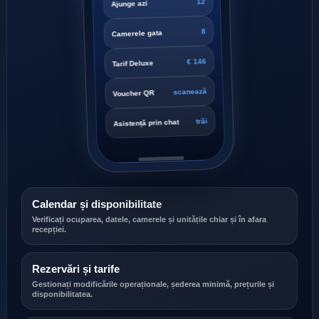
8
Camerele gata
€ 146
Tarif Deluxe
scanează
Voucher QR
trăi
Asistență prin chat
Calendar și disponibilitate
Verificați ocuparea, datele, camerele și unitățile chiar și în afara
recepției.
Rezervări și tarife
Gestionați modificările operaționale, șederea minimă, prețurile și
disponibilitatea.