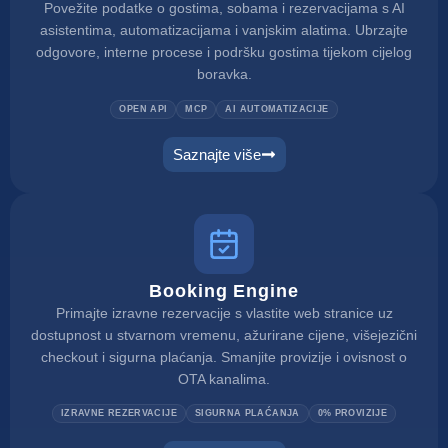
Povežite podatke o gostima, sobama i rezervacijama s AI
asistentima, automatizacijama i vanjskim alatima. Ubrzajte
odgovore, interne procese i podršku gostima tijekom cijelog
boravka.
OPEN API
MCP
AI AUTOMATIZACIJE
Saznajte više
Booking Engine
Primajte izravne rezervacije s vlastite web stranice uz
dostupnost u stvarnom vremenu, ažurirane cijene, višejezični
checkout i sigurna plaćanja. Smanjite provizije i ovisnost o
OTA kanalima.
IZRAVNE REZERVACIJE
SIGURNA PLAĆANJA
0% PROVIZIJE