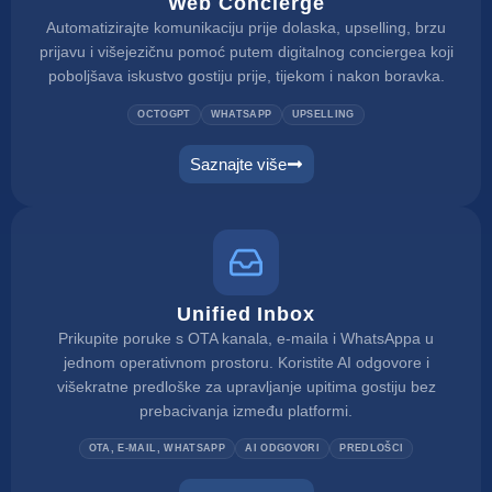
Web Concierge
Automatizirajte komunikaciju prije dolaska, upselling, brzu
prijavu i višejezičnu pomoć putem digitalnog conciergea koji
poboljšava iskustvo gostiju prije, tijekom i nakon boravka.
OCTOGPT
WHATSAPP
UPSELLING
Saznajte više
Unified Inbox
Prikupite poruke s OTA kanala, e-maila i WhatsAppa u
jednom operativnom prostoru. Koristite AI odgovore i
višekratne predloške za upravljanje upitima gostiju bez
prebacivanja između platformi.
OTA, E-MAIL, WHATSAPP
AI ODGOVORI
PREDLOŠCI