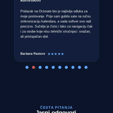
kontrolom
Nak
upr
Prelazak na Octorate bio je najbolja odluka za
Oct
moje poslovanje. Prije sam gubila sate na ručnu
pot
sinkronizaciju kalendara, a sada softver sve radi
slo
o
precizno. Sučelje je čisto i lako za navigaciju čak
int
i za osobe koje nisu tehnički stručnjaci: snažan,
ali pristupačan alat.
Barbara Pastore
Ant
☆
☆
☆
☆
☆
ČESTA PITANJA
Jasni odgovori.