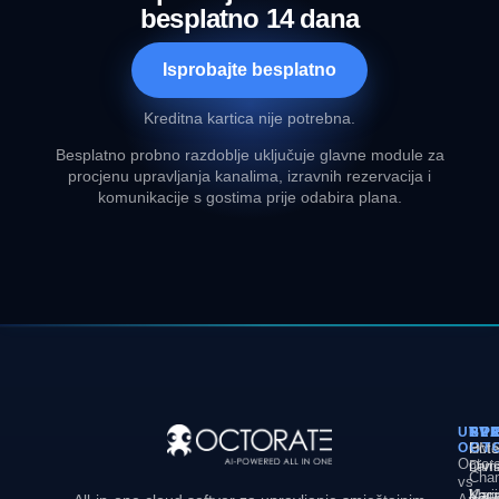
besplatno 14 dana
Isprobajte besplatno
Kreditna kartica nije potrebna.
Besplatno probno razdoblje uključuje glavne module za
procjenu upravljanja kanalima, izravnih rezervacija i
komunikacije s gostima prije odabira plana.
USP
PL
RJ
TV
OCT
PM
Hote
O
Octor
Divi
nam
Chan
vs
Man
Vaca
Kari