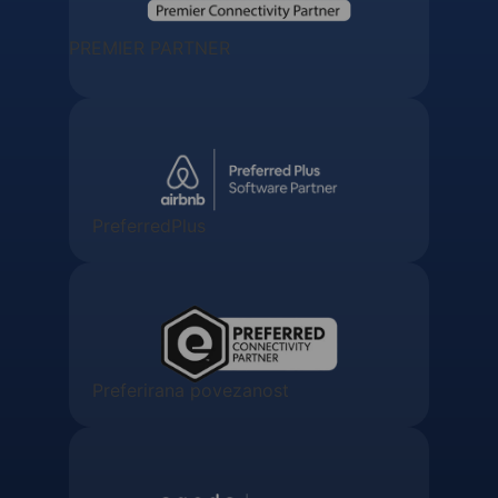
PREMIER PARTNER
PreferredPlus
Preferirana povezanost