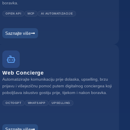
boravka.
OPEN API
MCP
AI AUTOMATIZACIJE
Saznajte više
Web Concierge
Automatizirajte komunikaciju prije dolaska, upselling, brzu
prijavu i višejezičnu pomoć putem digitalnog conciergea koji
poboljšava iskustvo gostiju prije, tijekom i nakon boravka.
OCTOGPT
WHATSAPP
UPSELLING
Saznajte više