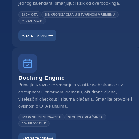
jednog kalendara, smanjujući rizik od overbookinga.
160+ OTA
SINKRONIZACIJA U STVARNOM VREMENU
MANJI RIZIK
Saznajte više
Booking Engine
Primajte izravne rezervacije s vlastite web stranice uz
dostupnost u stvarnom vremenu, ažurirane cijene,
višejezični checkout i sigurna plaćanja. Smanjite provizije i
ovisnost o OTA kanalima.
IZRAVNE REZERVACIJE
SIGURNA PLAĆANJA
0% PROVIZIJE
Saznajte više