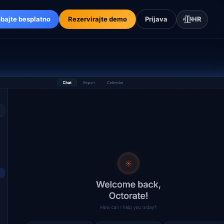
obajte besplatno
Rezervirajte demo
Prijava
🇭🇷
HR