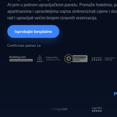
AI-jem u jednom upravljačkom panelu. Pomaže hotelima, p
apartmanima i upraviteljima najma sinkronizirati cijene i dos
rad i upravljati većim brojem izravnih rezervacija.
Isprobajte besplatno
Certificirani partner za
P