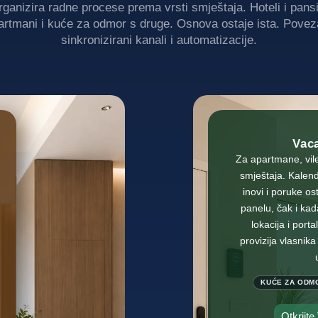
rganizira radne procese prema vrsti smještaja. Hoteli i pansi
artmani i kuće za odmor s druge. Osnova ostaje ista. Povez
sinkronizirani kanali i automatizacije.
Vac
Za apartmane, vile
smještaja. Kalend
inovi i poruke os
panelu, čak i kad
lokacija i porta
provizija vlasnika
KUĆE ZA ODM
Otkrijte