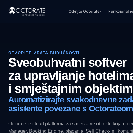
Otkrijte Octorate
Funkcionalno
OTVORITE VRATA BUDUĆNOSTI
Sveobuhvatni softver
za upravljanje hotelim
i smještajnim objekti
Automatizirajte svakodnevne zada
asistente povezane s Octorateom
Octorate je cloud platforma za smještajne objekte koja ob
Manager, Booking Engine, plaćanja, Self Check-in i komun