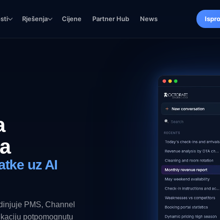
sti
Rješenja
Cijene
Partner Hub
News
Ispr
a
ma
tke uz AI
jedinjuje PMS, Channel
ikaciju potpomognutu