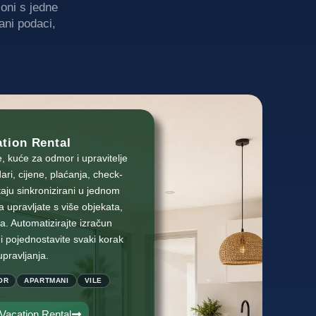
oni s jedne
ani podaci,
ation Rental
, kuće za odmor i upravitelje
ari, cijene, plaćanja, check-
taju sinkronizirani u jednom
a upravljate s više objekata,
la. Automatizirajte izračun
 i pojednostavite svaki korak
upravljanja.
OR
APARTMANI
VILE
 Vacation Rental