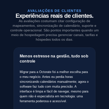
AVALIAÇÕES DE CLIENTES
Experiências reais de clientes.
As avaliações costumam citar configuração de
mapeamentos, sincronização de calendário, suporte e
controle operacional. São pontos importantes quando um
meio de hospedagem precisa gerenciar canais, tarifas e
hóspedes todos os dias.
ção
Menos estresse na gestão, tudo sob
A 
controle
cu
as
Migrar para a Octorate foi a melhor escolha para
Dep
tão
o meu negócio. Antes eu perdia horas
ges
sincronizando calendários manualmente; agora o
Oct
ca e
software faz tudo com muita precisão. A
int
r
interface é limpa e fácil de navegar, mesmo para
par
quem não é especialista em tecnologia: uma
mai
ferramenta poderosa e acessível.
tra