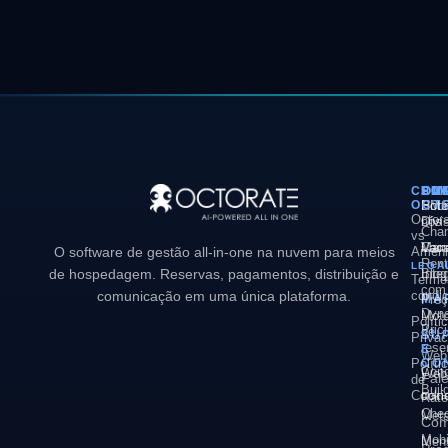
COM
PL
SO
EM
OCT
PM
Hote
Sob
Octor
Divi
nós
Chan
vs
Man
Vaca
Carr
O software de gestão all-in-one na nuvem para meios
Ameni
Rent
LEGA
de hospedagem. Reservas, pagamentos, distribuição e
Inte
Blog
Termo
com
comunicação em uma única plataforma.
condi
MA
Pre
Dyn
Moto
Políti
Pric
de
SU
Privac
rese
E
Web
Políti
CO
Conc
Webs
Fal
de
Buil
con
Cooki
Rate
Che
Met
Com
Mobi
Men