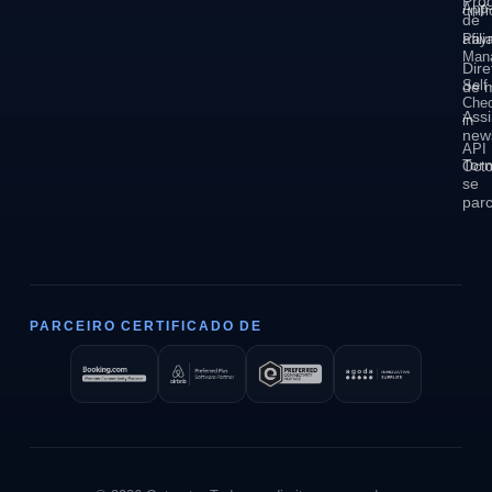
Pro
App
unif
de
afil
Pay
Man
Dire
Self
de 
Che
Assi
in
news
API
Tor
Octo
se
parc
PARCEIRO CERTIFICADO DE