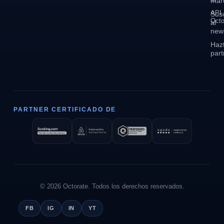
mar
API
Sus
Octo
al
news
Haz
part
PARTNER CERTIFICADO DE
© 2026 Octorate. Todos los derechos reservados.
FB
IG
IN
YT