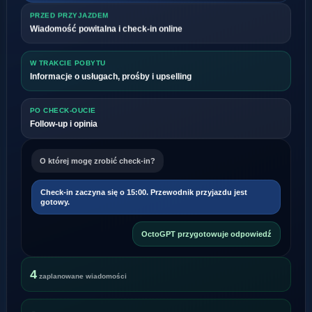
PRZED PRZYJAZDEM
Wiadomość powitalna i check-in online
W TRAKCIE POBYTU
Informacje o usługach, prośby i upselling
PO CHECK-OUCIE
Follow-up i opinia
O której mogę zrobić check-in?
Check-in zaczyna się o 15:00. Przewodnik przyjazdu jest
gotowy.
OctoGPT przygotowuje odpowiedź
4
zaplanowane wiadomości