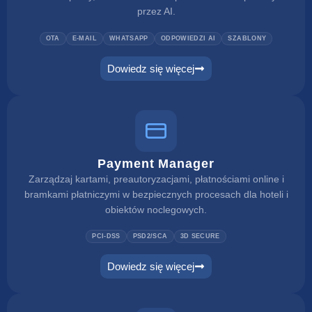
przez AI.
OTA
E-MAIL
WHATSAPP
ODPOWIEDZI AI
SZABLONY
Dowiedz się więcej
Payment Manager
Zarządzaj kartami, preautoryzacjami, płatnościami online i
bramkami płatniczymi w bezpiecznych procesach dla hoteli i
obiektów noclegowych.
PCI-DSS
PSD2/SCA
3D SECURE
Dowiedz się więcej