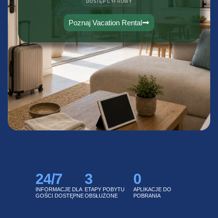
DOSTĘP CYFROWY
Poznaj Vacation Rental
24
/7
3
0
INFORMACJE DLA
ETAPY POBYTU
APLIKACJE DO
GOŚCI DOSTĘPNE
OBSŁUŻONE
POBRANIA