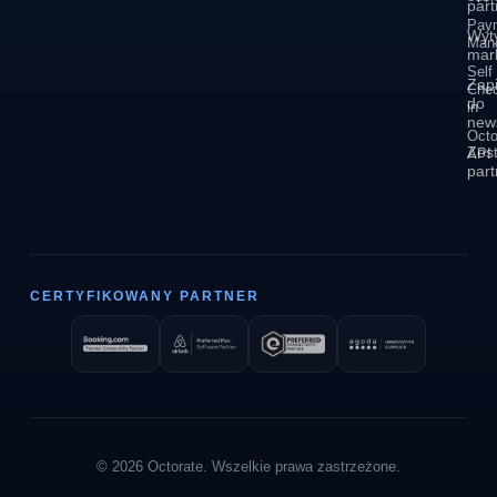
part
Pay
Wyt
Man
mar
Self
Zapi
Che
do
in
news
Octo
Zos
API
par
CERTYFIKOWANY PARTNER
© 2026 Octorate. Wszelkie prawa zastrzeżone.