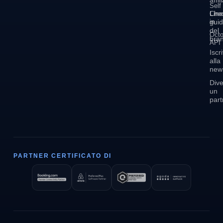
affi
Self
Lin
Che
in
gui
del
Octo
bra
API
Iscri
alla
news
Div
un
part
PARTNER CERTIFICATO DI