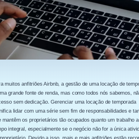
a muitos anfitriões Airbnb, a gestão de uma locação de temp
uma grande fonte de renda, mas como todos nós sabemos, nã
cesso sem dedicação. Gerenciar uma locação de temporada
nifica lidar com uma série sem fim de responsabilidades e ta
 mantêm os proprietários tão ocupados quanto um trabalho a
po integral, especialmente se o negócio não for a única ativi
proprietário. Devido a isso, mais e mais anfitriões estão reco