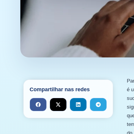
Par
Compartilhar nas redes
é 
su
sig
que
tem
do 