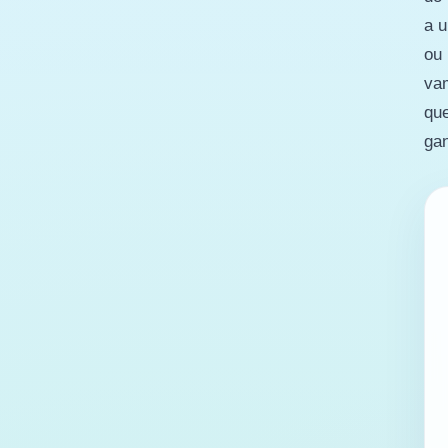
a u
ou 
vam
que
gan