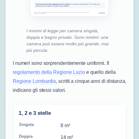
I minimi di legge per camera singola,
doppia e bagno privato. Sono minimi: una
camera può essere molto più grande, mai
più piccola.
I numeri sono sorprendentemente uniformi. Il
regolamento della Regione Lazio
e quello della
Regione Lombardia
, scritti a cinque anni di distanza,
indicano gli stessi valori.
CAMERA
CAMERA
BAGNO
1, 2 e 3 stelle
CATEGORIA
SINGOLA
DOPPIA
PRIVAT
8 m²
14 m²