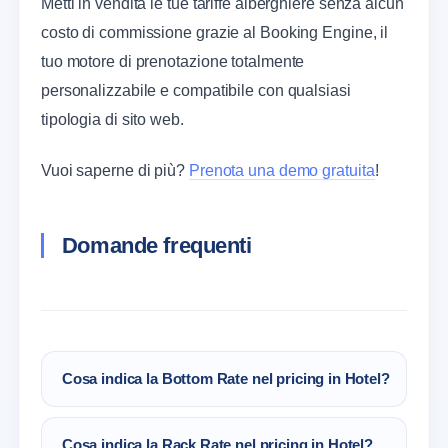
Metti in vendita le tue tariffe alberghiere senza alcun
costo di commissione grazie al Booking Engine, il
tuo motore di prenotazione totalmente
personalizzabile e compatibile con qualsiasi
tipologia di sito web.
Vuoi saperne di più?
Prenota una demo gratuita
!
Domande frequenti
Cosa indica la Bottom Rate nel pricing in Hotel?
La Bottom Rate è una tra le tariffe alberghiere
Cosa indica la Rack Rate nel pricing in Hotel?
che indica una tariffa minima: un prezzo di