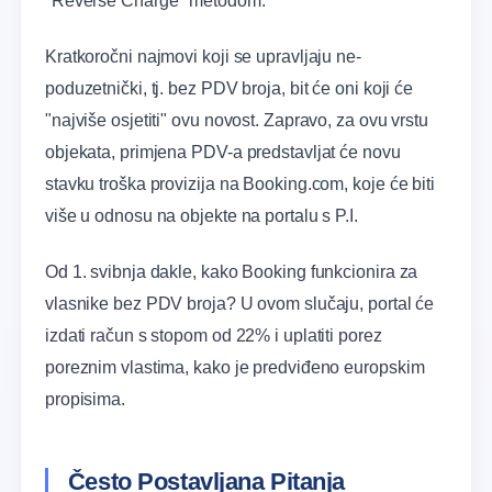
"Reverse Charge" metodom.
Kratkoročni najmovi koji se upravljaju ne-
poduzetnički, tj. bez PDV broja, bit će oni koji će
"najviše osjetiti" ovu novost. Zapravo, za ovu vrstu
objekata, primjena PDV-a predstavljat će novu
stavku troška provizija na Booking.com, koje će biti
više u odnosu na objekte na portalu s P.I.
Od 1. svibnja dakle, kako Booking funkcionira za
vlasnike bez PDV broja? U ovom slučaju, portal će
izdati račun s stopom od 22% i uplatiti porez
poreznim vlastima, kako je predviđeno europskim
propisima.
Često Postavljana Pitanja