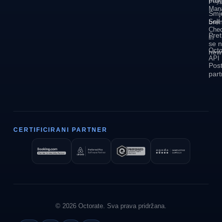
Pay
Man
Smj
Self
bre
Che
Pret
in
se 
Octo
news
API
Post
part
CERTIFICIRANI PARTNER
© 2026 Octorate. Sva prava pridržana.