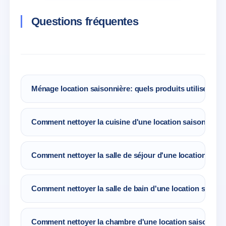
Questions fréquentes
Ménage location saisonnière: quels produits utiliser?
Aspirateur
Comment nettoyer la cuisine d'une location saisonnière
Serpillère
Nettoyer le réfrigérateur et jeter ou donner tout
Seau de ménage
Comment nettoyer la salle de séjour d'une location sais
reste de nourriture laissée par les invités
Chiffons
précédents
Dépoussiérer les meubles
Désinfectant
Comment nettoyer la salle de bain d'une location saison
Jeter et désinfecter la poubelle
Passer l’aspirateur
Vider et désinfecter le lave-vaisselle
Nettoyer et désinfecter les lavabos et les
Redresser la table et les tableaux
Comment nettoyer la chambre d'une location saisonnièr