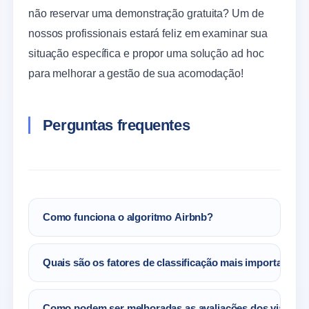
não reservar uma demonstração gratuita? Um de
nossos profissionais estará feliz em examinar sua
situação específica e propor uma solução ad hoc
para melhorar a gestão de sua acomodação!
Perguntas frequentes
Como funciona o algoritmo Airbnb?
Quando um usuário procura uma locação de
Quais são os fatores de classificação mais importantes
temporada na plataforma, o Airbnb funciona
como um mecanismo de busca, retornando
Preço
resultados em uma certa ordem que não é
Como podem ser melhoradas as avaliações dos viajante