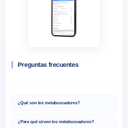
Preguntas frecuentes
¿Qué son los metabuscadores?
Un metabuscador es una plataforma que usa
¿Para qué sirven los metabuscadores?
los datos de otros buscadores para ofrecer