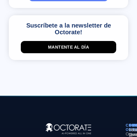
Suscríbete a la newsletter de
Octorate!
MANTENTE AL DÍA
COM
PL
SO
EM
OCT
PM
Hote
Sob
Octor
Divi
noso