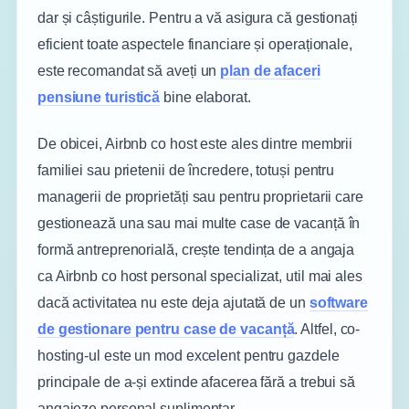
dar și câștigurile. Pentru a vă asigura că gestionați
eficient toate aspectele financiare și operaționale,
este recomandat să aveți un
plan de afaceri
pensiune turistică
bine elaborat.
De obicei, Airbnb co host este ales dintre membrii
familiei sau prietenii de încredere, totuși pentru
managerii de proprietăți sau pentru proprietarii care
gestionează una sau mai multe case de vacanță în
formă antreprenorială, crește tendința de a angaja
ca Airbnb co host personal specializat, util mai ales
dacă activitatea nu este deja ajutată de un
software
de gestionare pentru case de vacanță
. Altfel, co-
hosting-ul este un mod excelent pentru gazdele
principale de a-și extinde afacerea fără a trebui să
angajeze personal suplimentar.