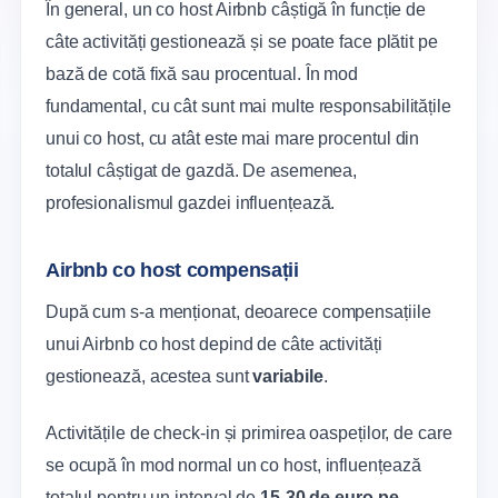
În general, un co host Airbnb câștigă în funcție de
câte activități gestionează și se poate face plătit pe
bază de cotă fixă sau procentual. În mod
fundamental, cu cât sunt mai multe responsabilitățile
unui co host, cu atât este mai mare procentul din
totalul câștigat de gazdă. De asemenea,
profesionalismul gazdei influențează.
Airbnb co host compensații
După cum s-a menționat, deoarece compensațiile
unui Airbnb co host depind de câte activități
gestionează, acestea sunt
variabile
.
Activitățile de check-in și primirea oaspeților, de care
se ocupă în mod normal un co host, influențează
totalul pentru un interval de
15-30 de euro pe