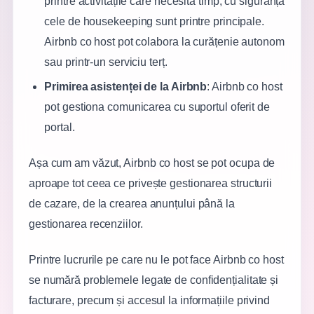
printre activitățile care necesită timp, cu siguranță
cele de housekeeping sunt printre principale.
Airbnb co host pot colabora la curățenie autonom
sau printr-un serviciu terț.
Primirea asistenței de la Airbnb
: Airbnb co host
pot gestiona comunicarea cu suportul oferit de
portal.
Așa cum am văzut, Airbnb co host se pot ocupa de
aproape tot ceea ce privește gestionarea structurii
de cazare, de la crearea anunțului până la
gestionarea recenziilor.
Printre lucrurile pe care nu le pot face Airbnb co host
se numără problemele legate de confidențialitate și
facturare, precum și accesul la informațiile privind