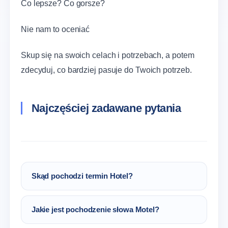
Co lepsze? Co gorsze?
Nie nam to oceniać
Skup się na swoich celach i potrzebach, a potem
zdecyduj, co bardziej pasuje do Twoich potrzeb.
Najczęściej zadawane pytania
Skąd pochodzi termin Hotel?
Etymologia słowa Hotel pochodzi od
Jakie jest pochodzenie słowa Motel?
łacińskiego hospitalis oznaczającego
zakwaterowanie, pobyt. Francuskie słowo