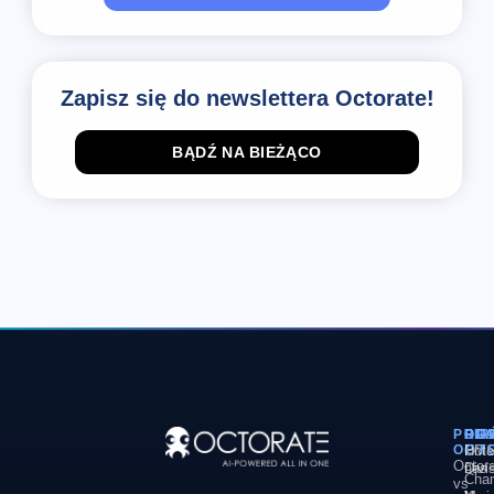
Zapisz się do newslettera Octorate!
BĄDŹ NA BIEŻĄCO
POR
PL
RO
FI
OCT
PM
Hote
O
Octor
Divi
nas
Chan
vs