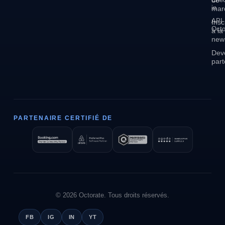
in
mar
API
Insc
Octo
à la
news
Dev
part
PARTENAIRE CERTIFIÉ DE
© 2026 Octorate. Tous droits réservés.
FB
IG
IN
YT