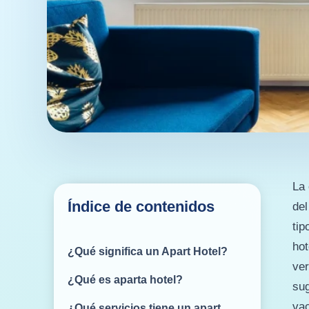
La 
Índice de contenidos
del
tip
hot
¿Qué significa un Apart Hotel?
ver
¿Qué es aparta hotel?
sug
vac
¿Qué servicios tiene un apart