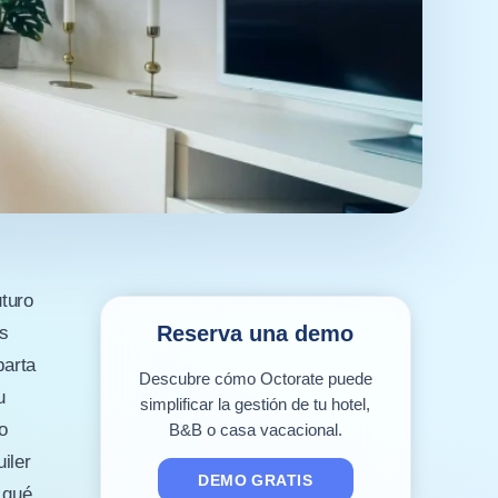
turo
Reserva una demo
os
parta
Descubre cómo Octorate puede
u
simplificar la gestión de tu hotel,
o
B&B o casa vacacional.
iler
DEMO GRATIS
 qué