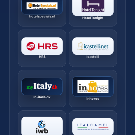
hotelspecials.nl
HotelTonight
HRS
icastelli
in-italia.dk
Inhores