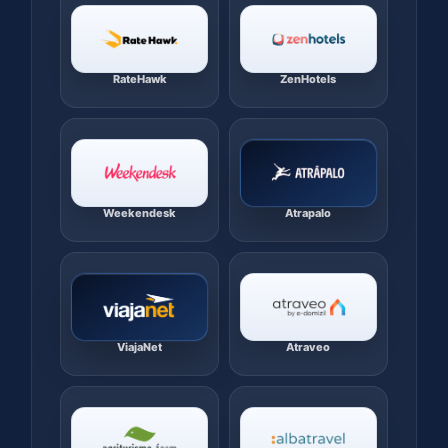
RateHawk
ZenHotels
Weekendesk
Atrapalo
ViajaNet
Atraveo