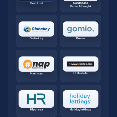
Gardapass
FlexHotel
FederAlberghi
Globekey
Gomio
HI Hostels
Hashnap
Hiporesa
Holidaylettings