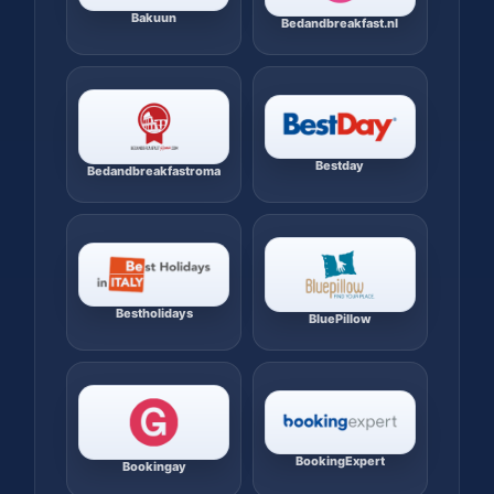
Bakuun
Bedandbreakfast.nl
Bestday
Bedandbreakfastroma
Bestholidays
BluePillow
BookingExpert
Bookingay