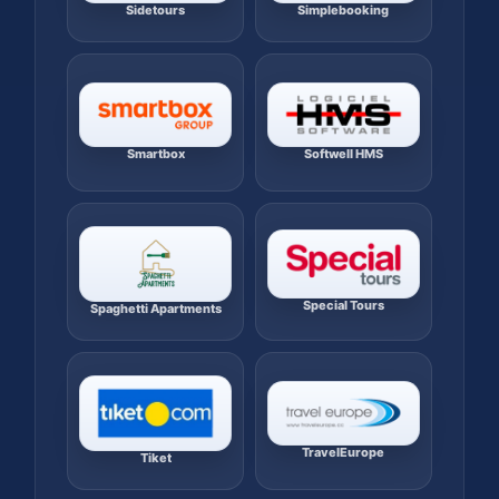
Sidetours
Simplebooking
Smartbox
Softwell HMS
Special Tours
Spaghetti Apartments
TravelEurope
Tiket