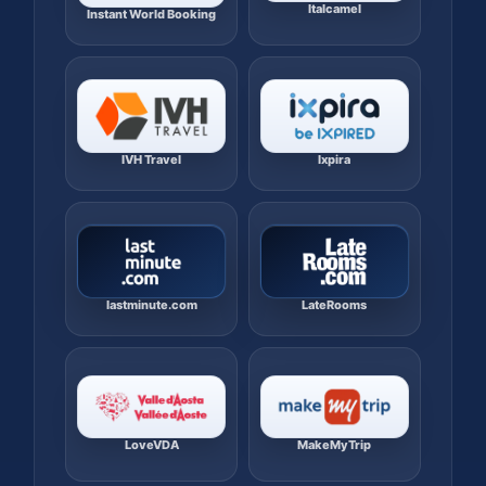
Italcamel
Instant World Booking
IVH Travel
Ixpira
lastminute.com
LateRooms
LoveVDA
MakeMyTrip