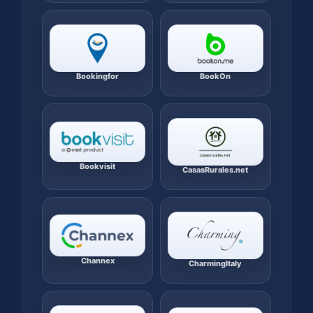
Bookingfor
BookOn
Bookvisit
CasasRurales.net
Channex
CharmingItaly