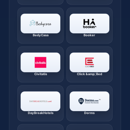
BedyCasa
Booker
Civitatis
Click &amp; Bed
DayBreakHotels
Dorms