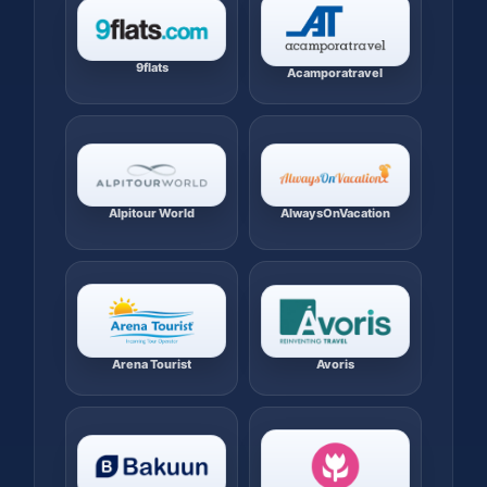
9flats
Acamporatravel
Alpitour World
AlwaysOnVacation
Avoris
Arena Tourist