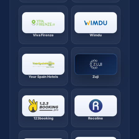
Viva Firenze
Wimdu
Your Spain Hotels
Zuji
123booking
Recoline